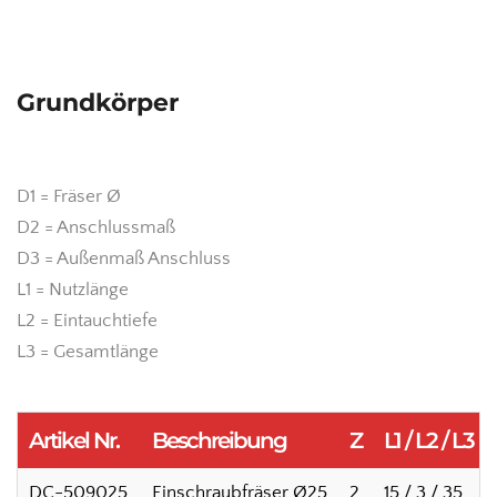
Grundkörper
D1 = Fräser Ø
D2 = Anschlussmaß
D3 = Außenmaß Anschluss
L1 = Nutzlänge
L2 = Eintauchtiefe
L3 = Gesamtlänge
Artikel Nr.
Beschreibung
Z
L1 / L2 / L3 
DC-509025
Einschraubfräser Ø25
2
15 / 3 / 35