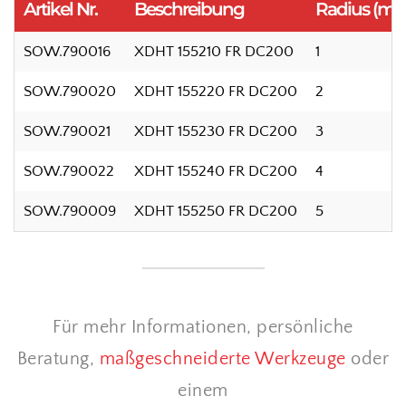
Artikel Nr.
Beschreibung
Radius (m
SOW.790016
XDHT 155210 FR DC200
1
SOW.790020
XDHT 155220 FR DC200
2
SOW.790021
XDHT 155230 FR DC200
3
SOW.790022
XDHT 155240 FR DC200
4
SOW.790009
XDHT 155250 FR DC200
5
Für mehr Informationen, persönliche
Beratung,
maßgeschneiderte Werkzeuge
oder
einem